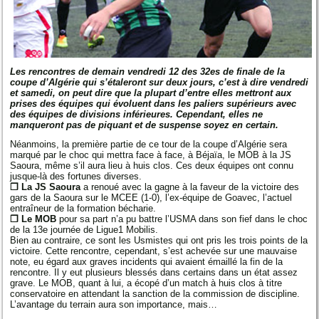
Les rencontres de demain vendredi 12 des 32es de finale de la
coupe d’Algérie qui s’étaleront sur deux jours, c’est à dire vendredi
et samedi, on peut dire que la plupart d’entre elles mettront aux
prises des équipes qui évoluent dans les paliers supérieurs avec
des équipes de divisions inférieures. Cependant, elles ne
manqueront pas de piquant et de suspense soyez en certain.
Néanmoins, la première partie de ce tour de la coupe d’Algérie sera
marqué par le choc qui mettra face à face, à Béjaïa, le MOB à la JS
Saoura, même s’il aura lieu à huis clos. Ces deux équipes ont connu
jusque-là des fortunes diverses.
❒ La JS Saoura
a renoué avec la gagne à la faveur de la victoire des
gars de la Saoura sur le MCEE (1-0), l’ex-équipe de Goavec, l’actuel
entraîneur de la formation bécharie.
❒ Le MOB
pour sa part n’a pu battre l’USMA dans son fief dans le choc
de la 13e journée de Ligue1 Mobilis.
Bien au contraire, ce sont les Usmistes qui ont pris les trois points de la
victoire. Cette rencontre, cependant, s’est achevée sur une mauvaise
note, eu égard aux graves incidents qui avaient émaillé la fin de la
rencontre. Il y eut plusieurs blessés dans certains dans un état assez
grave. Le MOB, quant à lui, a écopé d’un match à huis clos à titre
conservatoire en attendant la sanction de la commission de discipline.
L’avantage du terrain aura son importance, mais…