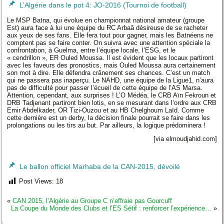
L’Algérie dans le pot 4: JO-2016 (Tournoi de football)
Le MSP Batna, qui évolue en championnat national amateur (groupe
Est) aura face à lui une équipe du RC Arbaâ désireuse de se racheter
aux yeux de ses fans. Elle fera tout pour gagner, mais les Batnéens ne
comptent pas se faire conter. On suivra avec une attention spéciale la
confrontation, à Guelma, entre l’équipe locale, l’ESG, et le
« cendrillon », ER Ouled Moussa. Il est évident que les locaux partiront
avec les faveurs des pronostics, mais Ouled Moussa aura certainement
son mot à dire. Elle défendra crânement ses chances. C’est un match
qui ne passera pas inaperçu. Le NAHD, une équipe de la Ligue1, n’aura
pas de difficulté pour passer l’écueil de cette équipe de l’AS Marsa.
Attention, cependant, aux surprises ! L’O Médéa, le CRB Aïn Fekroun et
DRB Tadjenant partiront bien lotis, en se mesurant dans l’ordre aux CRB
Emir Abdelkader, OR Tizi-Ouzou et au HB Chelghoum Laïd. Comme
cette dernière est un derby, la décision finale pourrait se faire dans les
prolongations ou les tirs au but. Par ailleurs, la logique prédominera !
[via elmoudjahid.com]
Le ballon officiel Marhaba de la CAN-2015, dévoilé
Post Views:
18
«
CAN 2015, l’Algérie au Groupe C n’effraie pas Gourcuff
La Coupe du Monde des Clubs et l’ES Sétif : renforcer l’expérience…
»