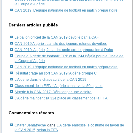
la Coupe d’Algérie
CAN 2019: L’équipe nationale de football en match préparatoire
Derniers articles publiés
Le ballon officiel de la CAN 2019 dévoilé par la CAF
CAN-2019 Algérie : La liste des joueurs retenus dévoilée.
CAN-2019: Algérie, 2 matchs amicaux de préparation à Doha
Coupe d’Algérie de football: CRB et la JSM Béjaïa pour la Finale de
la Coupe d’Algérie
CAN 2019: L’équipe nationale de football en match préparatoire
Résultat tirage au sort CAN 2019: Algérie groupe C
L’Algérie dans le chapeau 2 de la CAN 2019
Classement de la FIFA: l’Algérie conserve la 50e place
Algérie à la CAN 2017: Débuter par une victoire
L’Algérie maintient sa 32e place au classement de la FIFA
Commentaires récents
dans
Charef Benlatreche
L’Algérie endosse le costume de favori de
la CAN 2015, selon la FIFA