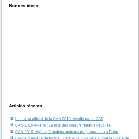
Bonnes idées
Articles récents
Le ballon officiel de la CAN 2019 dévoilé par la CAF
CAN-2019 Algérie : La liste des joueurs retenus dévoilée.
CAN-2019: Algérie, 2 matchs amicaux de préparation à Doha
Coupe d’Algérie de football: CRB et la JSM Béjaïa pour la Finale de