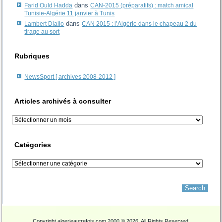
dans
Farid Ould Hadda
CAN-2015 (préparatifs) : match amical
Tunisie-Algérie 11 janvier à Tunis
dans
Lambert Diallo
CAN 2015 : l’Algérie dans le chapeau 2 du
tirage au sort
Rubriques
NewsSport [ archives 2008-2012 ]
Articles archivés à consulter
Articles
archivés
à
consulter
Catégories
Catégories
Copyright algerieautrefois.com 2000 © 2026. All Rights Reserved.