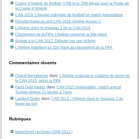
Coupe d’Algérie de football: CRB et la JSM Béjaïa pour la Finale de
la Coupe d’Algérie
CAN 2019: L’équipe nationale de football en match préparatoire
Résultat tirage au sort CAN 2019: Algérie groupe C
L’Algérie dans le chapeau 2 de la CAN 2019
Classement de la FIFA: l’Algérie conserve la 50e place
Algérie à la CAN 2017: Débuter par une victoire
L’Algérie maintient sa 32e place au classement de la FIFA
Commentaires récents
dans
Charef Benlatreche
L’Algérie endosse le costume de favori de
la CAN 2015, selon la FIFA
dans
Farid Ould Hadda
CAN-2015 (préparatifs) : match amical
Tunisie-Algérie 11 janvier à Tunis
dans
Lambert Diallo
CAN 2015 : l’Algérie dans le chapeau 2 du
tirage au sort
Rubriques
NewsSport [ archives 2008-2012 ]