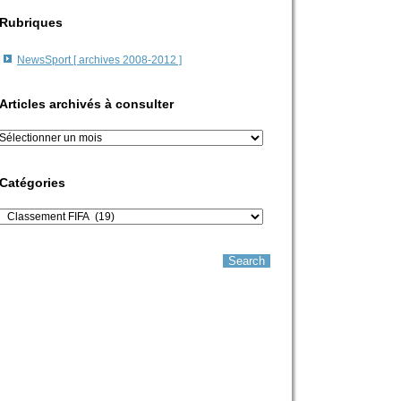
Rubriques
NewsSport [ archives 2008-2012 ]
Articles archivés à consulter
rticles
rchivés
onsulter
Catégories
atégories