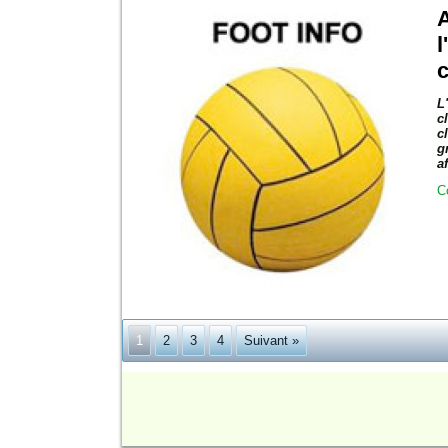
A
l
c
L
c
c
g
a
C
1
2
3
4
Suivant »